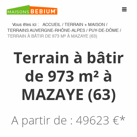
Vous êtes ici :
ACCUEIL
/
TERRAIN + MAISON
/
TERRAINS AUVERGNE-RHÔNE-ALPES
/
PUY-DE-DÔME
/
TERRAIN À BÂTIR DE 973 M² À MAZAYE (63)
Terrain à bâtir
de 973 m² à
MAZAYE (63)
A partir de :
49623
€*