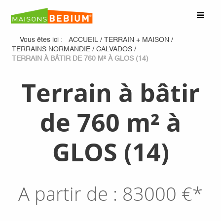
Vous êtes ici :
ACCUEIL
/
TERRAIN + MAISON
/
TERRAINS NORMANDIE
/
CALVADOS
/
TERRAIN À BÂTIR DE 760 M² À GLOS (14)
Terrain à bâtir
de 760 m² à
GLOS (14)
A partir de :
83000
€*