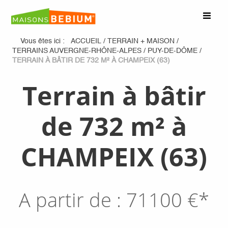
Vous êtes ici :
ACCUEIL
/
TERRAIN + MAISON
/
TERRAINS AUVERGNE-RHÔNE-ALPES
/
PUY-DE-DÔME
/
TERRAIN À BÂTIR DE 732 M² À CHAMPEIX (63)
Terrain à bâtir
de 732 m² à
CHAMPEIX (63)
A partir de :
71100
€*