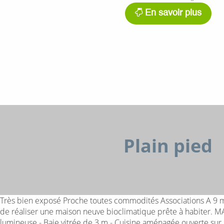
En savoir plus
Plain pied
Très bien exposé Proche toutes commodités Associations A 9 m
de réaliser une maison neuve bioclimatique prête à habiter. M
lumineuse - Baie vitrée de 3 m - Cuisine aménagée ouverte sur l