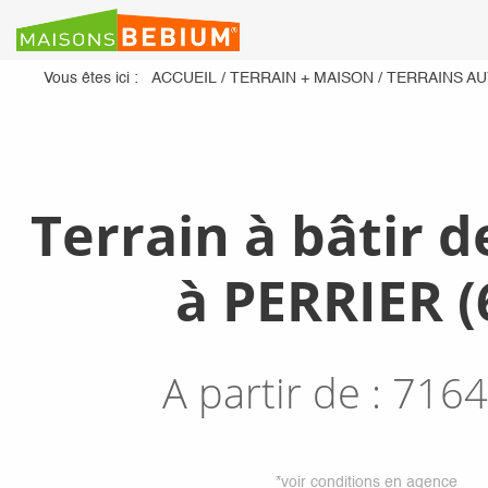
Vous êtes ici :
ACCUEIL
/
TERRAIN + MAISON
/
TERRAINS A
Terrain à bâtir d
à PERRIER (
A partir de :
7164
*voir conditions en agence