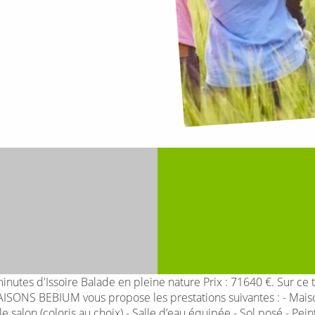
inutes d'Issoire Balade en pleine nature Prix : 71640 €. Sur 
AISONS BEBIUM vous propose les prestations suivantes : - Maiso
e salon (coloris au choix) - Salle d’eau équipée - Sol posé - Pe