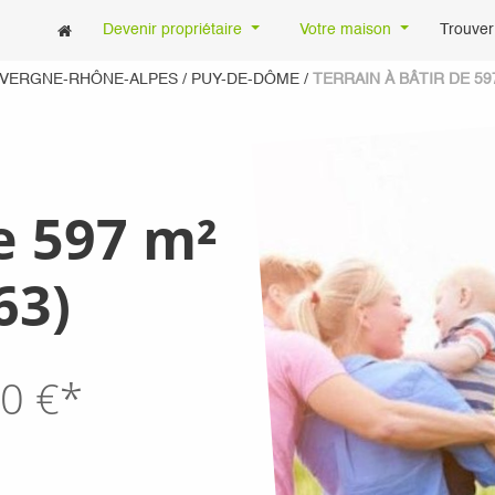
Devenir propriétaire
Votre maison
Trouver
UVERGNE-RHÔNE-ALPES
/
PUY-DE-DÔME
/
TERRAIN À BÂTIR DE 597
e 597 m²
63)
0
€*