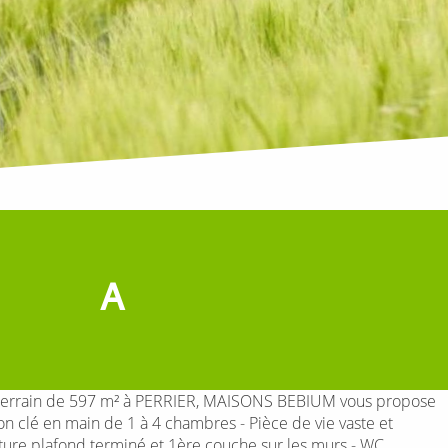
A
ce terrain de 597 m² à PERRIER, MAISONS BEBIUM vous propose
n clé en main de 1 à 4 chambres - Pièce de vie vaste et
inture plafond terminé et 1ère couche sur les murs - WC