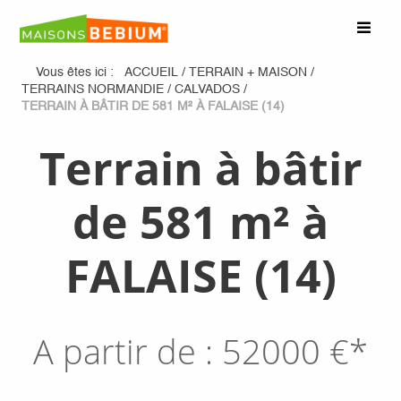
Vous êtes ici :
ACCUEIL
/
TERRAIN + MAISON
/
TERRAINS NORMANDIE
/
CALVADOS
/
TERRAIN À BÂTIR DE 581 M² À FALAISE (14)
Terrain à bâtir
de 581 m² à
FALAISE (14)
A partir de :
52000
€*