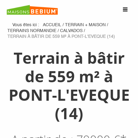
Vous êtes ici :
ACCUEIL
/
TERRAIN + MAISON
/
TERRAINS NORMANDIE
/
CALVADOS
/
TERRAIN À BÂTIR DE 559 M² À PONT-L'EVEQUE (14)
Terrain à bâtir
de 559 m² à
PONT-L'EVEQUE
(14)