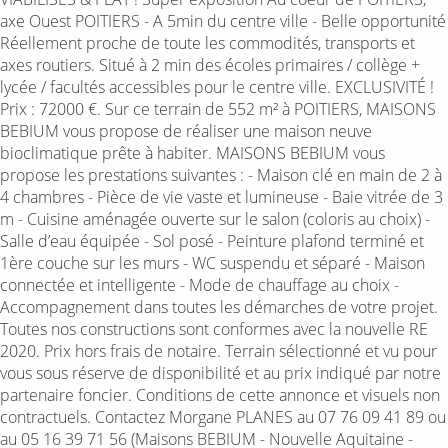
axe Ouest POITIERS - A 5min du centre ville - Belle opportunité
Réellement proche de toute les commodités, transports et
axes routiers. Situé à 2 min des écoles primaires / collège +
lycée / facultés accessibles pour le centre ville. EXCLUSIVITÉ !
Prix : 72000 €. Sur ce terrain de 552 m² à POITIERS, MAISONS
BEBIUM vous propose de réaliser une maison neuve
bioclimatique prête à habiter. MAISONS BEBIUM vous
propose les prestations suivantes : - Maison clé en main de 2 à
4 chambres - Pièce de vie vaste et lumineuse - Baie vitrée de 3
m - Cuisine aménagée ouverte sur le salon (coloris au choix) -
Salle d’eau équipée - Sol posé - Peinture plafond terminé et
1ère couche sur les murs - WC suspendu et séparé - Maison
connectée et intelligente - Mode de chauffage au choix -
Accompagnement dans toutes les démarches de votre projet.
Toutes nos constructions sont conformes avec la nouvelle RE
2020. Prix hors frais de notaire. Terrain sélectionné et vu pour
vous sous réserve de disponibilité et au prix indiqué par notre
partenaire foncier. Conditions de cette annonce et visuels non
contractuels. Contactez Morgane PLANES au 07 76 09 41 89 ou
au 05 16 39 71 56 (Maisons BEBIUM - Nouvelle Aquitaine -