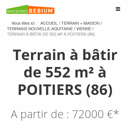
Vous êtes ici :
ACCUEIL
/
TERRAIN + MAISON
/
TERRAINS NOUVELLE-AQUITAINE
/
VIENNE
/
TERRAIN À BÂTIR DE 552 M² À POITIERS (86)
Terrain à bâtir
de 552 m² à
POITIERS (86)
A partir de :
72000
€*