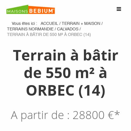
Vous êtes ici :
ACCUEIL
/
TERRAIN + MAISON
/
TERRAINS NORMANDIE
/
CALVADOS
/
TERRAIN À BÂTIR DE 550 M² À ORBEC (14)
Terrain à bâtir
de 550 m² à
ORBEC (14)
A partir de :
28800
€*