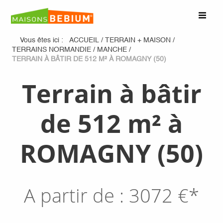
Vous êtes ici :
ACCUEIL
/
TERRAIN + MAISON
/
TERRAINS NORMANDIE
/
MANCHE
/
TERRAIN À BÂTIR DE 512 M² À ROMAGNY (50)
Terrain à bâtir
de 512 m² à
ROMAGNY (50)
A partir de :
3072
€*