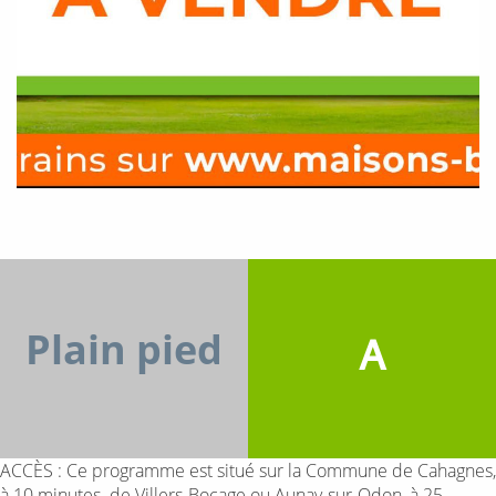
Plain pied
A
ACCÈS : Ce programme est situé ​sur la Commune de Cahagnes,
à ​10 minutes ​ de Villers-Bocage ou Aunay-sur-Odon​, à 25