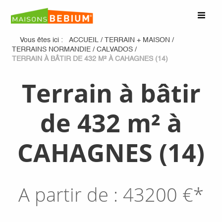
Vous êtes ici :
ACCUEIL
/
TERRAIN + MAISON
/
TERRAINS NORMANDIE
/
CALVADOS
/
TERRAIN À BÂTIR DE 432 M² À CAHAGNES (14)
Terrain à bâtir
de 432 m² à
CAHAGNES (14)
A partir de :
43200
€*