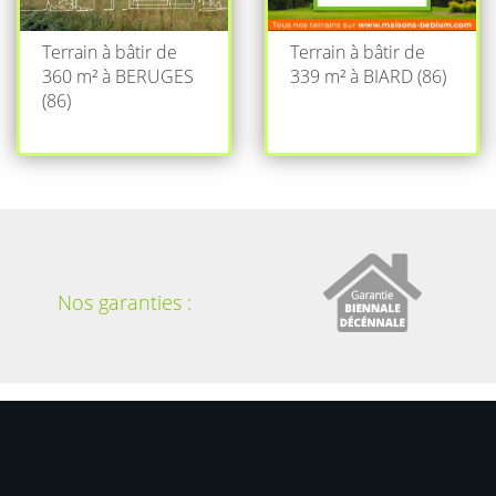
Terrain à bâtir de
Terrain à bâtir de
360 m² à BERUGES
339 m² à BIARD (86)
(86)
Nos garanties :