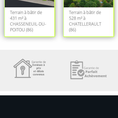
Terrain à bâtir de
Terrain à bâtir de
431 m² à
528 m² à
CHASSENEUIL-DU-
CHATELLERAULT
POITOU (86)
(86)