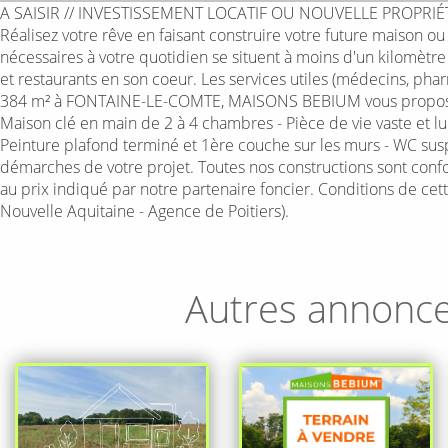
A SAISIR // INVESTISSEMENT LOCATIF OU NOUVELLE PROPRIÉTÉ 
Réalisez votre rêve en faisant construire votre future maison o
nécessaires à votre quotidien se situent à moins d'un kilomèt
et restaurants en son coeur. Les services utiles (médecins, ph
384 m² à FONTAINE-LE-COMTE, MAISONS BEBIUM vous propose de
Maison clé en main de 2 à 4 chambres - Pièce de vie vaste et lum
Peinture plafond terminé et 1ère couche sur les murs - WC su
démarches de votre projet. Toutes nos constructions sont confor
au prix indiqué par notre partenaire foncier. Conditions de c
Nouvelle Aquitaine - Agence de Poitiers).
Autres annonc