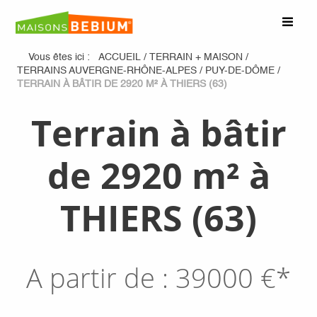
Vous êtes ici :
ACCUEIL
/
TERRAIN + MAISON
/
TERRAINS AUVERGNE-RHÔNE-ALPES
/
PUY-DE-DÔME
/
TERRAIN À BÂTIR DE 2920 M² À THIERS (63)
Terrain à bâtir
de 2920 m² à
THIERS (63)
A partir de :
39000
€*