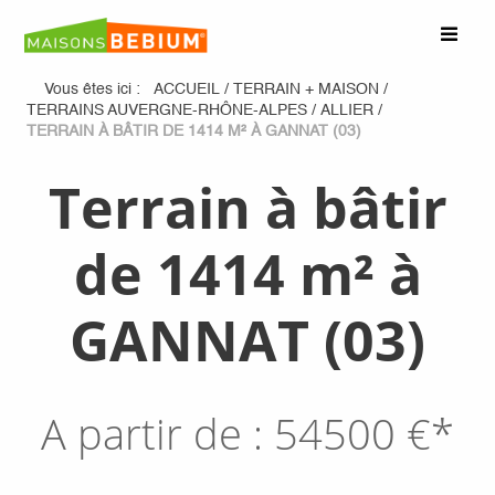
Vous êtes ici :
ACCUEIL
/
TERRAIN + MAISON
/
TERRAINS AUVERGNE-RHÔNE-ALPES
/
ALLIER
/
TERRAIN À BÂTIR DE 1414 M² À GANNAT (03)
Terrain à bâtir
de 1414 m² à
GANNAT (03)
A partir de :
54500
€*