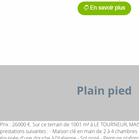
En savoir plus
Plain pied
Prix : 26000 €. Sur ce terrain de 1001 m² à LE TOURNEUR, M
prestations suivantes : - Maison clé en main de 2 à 4 chambres -
équipée d'une douche à l'italienne - Sol posé - Peinture plafon