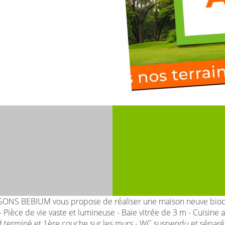
AISONS BEBIUM vous propose de réaliser une maison neuve bio
 Pièce de vie vaste et lumineuse - Baie vitrée de 3 m - Cuisine a
d terminé et 1ère couche sur les murs - WC suspendu et séparé -