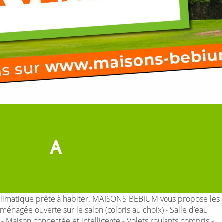
A
climatique prête à habiter. MAISONS BEBIUM vous propose les
ménagée ouverte sur le salon (coloris au choix) - Salle d’eau
 Maison connectée et intelligente - Volets roulants compris -