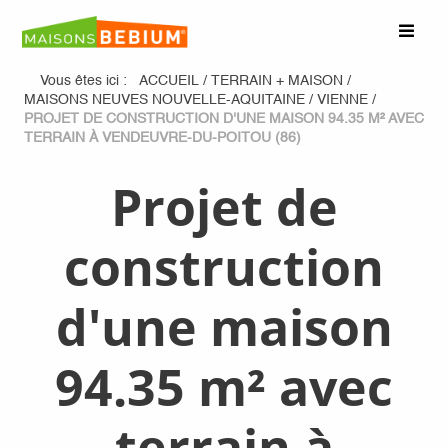
Vous êtes ici :
ACCUEIL
/
TERRAIN + MAISON
/
MAISONS NEUVES NOUVELLE-AQUITAINE
/
VIENNE
/
PROJET DE CONSTRUCTION D'UNE MAISON 94.35 M² AVEC
TERRAIN À VENDEUVRE-DU-POITOU (86)
Projet de
construction
d'une maison
94.35 m² avec
terrain à