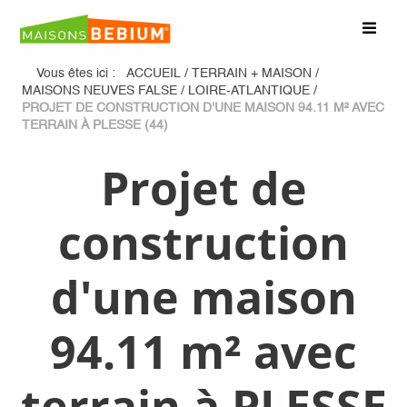
Vous êtes ici :
ACCUEIL
/
TERRAIN + MAISON
/
MAISONS NEUVES FALSE
/
LOIRE-ATLANTIQUE
/
PROJET DE CONSTRUCTION D'UNE MAISON 94.11 M² AVEC
TERRAIN À PLESSE (44)
Projet de
construction
d'une maison
94.11 m² avec
terrain à PLESSE