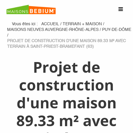
Vous êtes ici :
ACCUEIL
/
TERRAIN + MAISON
/
MAISONS NEUVES AUVERGNE-RHÔNE-ALPES
/
PUY-DE-DÔME
/
PROJET DE CONSTRUCTION D'UNE MAISON 89.33 M² AVEC
TERRAIN À SAINT-PRIEST-BRAMEFANT (63)
Projet de
construction
d'une maison
89.33 m² avec