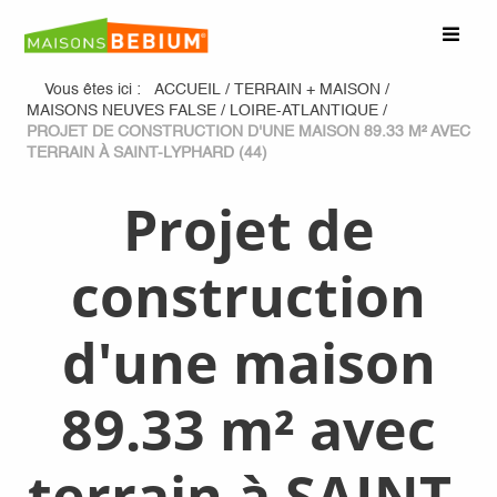
Vous êtes ici :
ACCUEIL
/
TERRAIN + MAISON
/
MAISONS NEUVES FALSE
/
LOIRE-ATLANTIQUE
/
PROJET DE CONSTRUCTION D'UNE MAISON 89.33 M² AVEC
TERRAIN À SAINT-LYPHARD (44)
Projet de
construction
d'une maison
89.33 m² avec
terrain à SAINT-