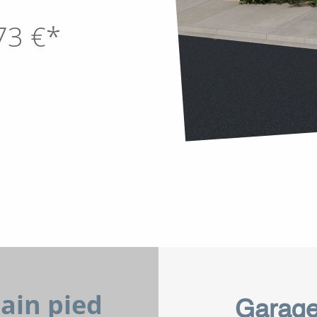
73
€*
lain pied
Garag