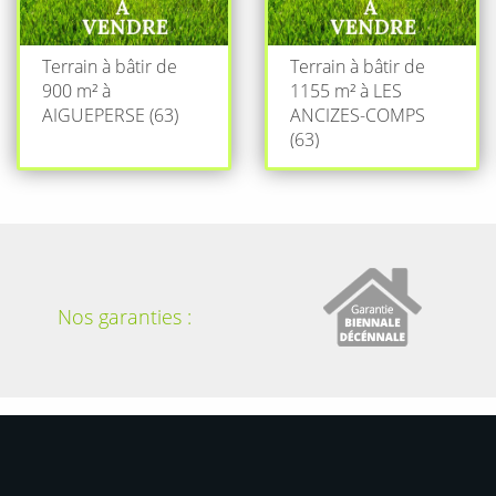
Terrain à bâtir de
Terrain à bâtir de
900 m² à
1155 m² à LES
AIGUEPERSE (63)
ANCIZES-COMPS
(63)
Nos garanties :