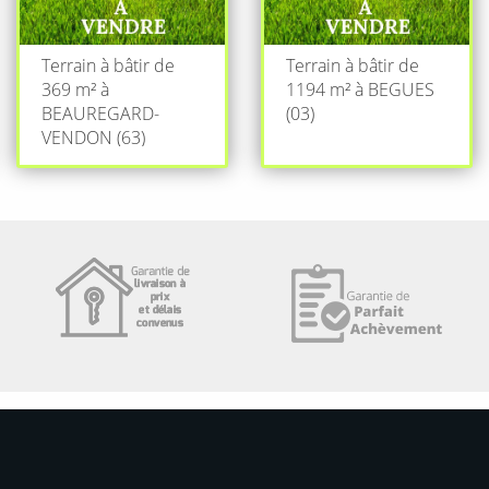
Terrain à bâtir de
Terrain à bâtir de
369 m² à
1194 m² à BEGUES
BEAUREGARD-
(03)
VENDON (63)