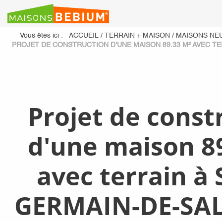
Vous êtes ici :
ACCUEIL
/
TERRAIN + MAISON
/
MAISONS NE
PROJET DE CONSTRUCTION D'UNE MAISON 89.33 M² AVEC TER
Projet de const
d'une maison 8
avec terrain à
GERMAIN-DE-SALL