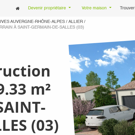
Devenir propriétaire
Votre maison
Trouver
UVES AUVERGNE-RHÔNE-ALPES
/
ALLIER
/
RAIN À SAINT-GERMAIN-DE-SALLES (03)
ruction
9.33 m²
 SAINT-
ES (03)