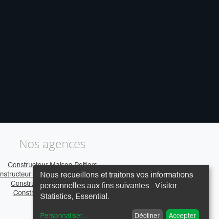
Nos agences
Constructeur Maison Poitiers
nstructeur Maison Clermont-Ferrand
Nous recueillons et traitons vos informations
Constructeur Maison Caen
personnelles aux fins suivantes :
Visitor
Constructeur Maison Vire
Statistics, Essential
.
Personnaliser
...
Décliner
Accepter