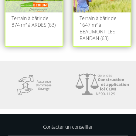
Terrain à bâtir de
Terrain à bâtir de
874 m² à ARDES (63)
1647 m² à
BEAUMONT-LES-
RANDAN (63)
Contacter un conseiller