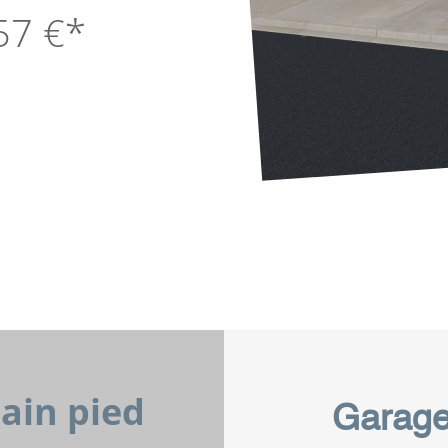
57
€*
lain pied
Garag