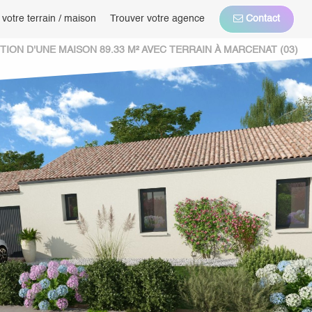
 votre terrain / maison
Trouver votre agence
Contact
ION D'UNE MAISON 89.33 M² AVEC TERRAIN À MARCENAT (03)