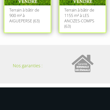
Terrain à bâtir de
Terrain à bâtir de
900 m² à
1155 m² à LES
AIGUEPERSE (63)
ANCIZES-COMPS
(63)
Nos garanties :