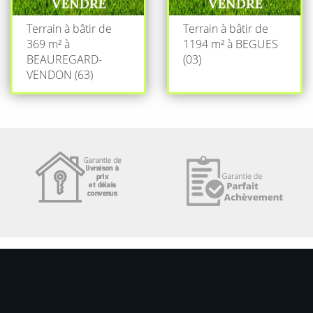
Terrain à bâtir de
Terrain à bâtir de
369 m² à
1194 m² à BEGUES
BEAUREGARD-
(03)
VENDON (63)