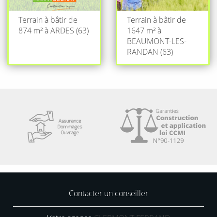
Terrain à bâtir de
Terrain à bâtir de
874 m² à ARDES (63)
1647 m² à
BEAUMONT-LES-
RANDAN (63)
Contacter un conseiller