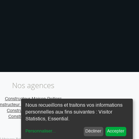
Nos agences
Constructeur Maison Poitiers
nstructeur Maison Clermont-Ferrand
Nous recueillons et traitons vos informations
Constructeur Maison Caen
personnelles aux fins suivantes :
Visitor
Constructeur Maison Vire
Statistics, Essential
.
Personnaliser
...
Décliner
Accepter