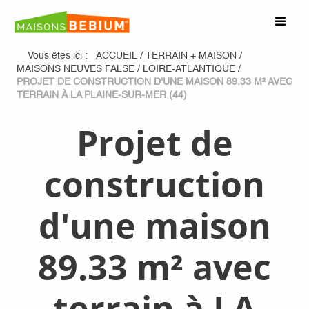
Vous êtes ici :
ACCUEIL
/
TERRAIN + MAISON
/
MAISONS NEUVES FALSE
/
LOIRE-ATLANTIQUE
/
PROJET DE CONSTRUCTION D'UNE MAISON 89.33 M² AVEC
TERRAIN À LA PLAINE-SUR-MER (44)
Projet de
construction
d'une maison
89.33 m² avec
terrain à LA