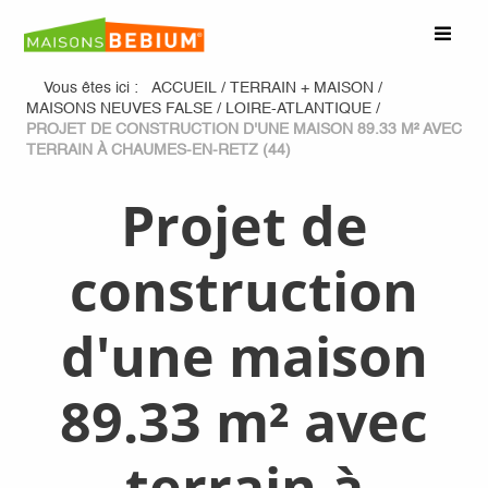
Vous êtes ici :
ACCUEIL
/
TERRAIN + MAISON
/
MAISONS NEUVES FALSE
/
LOIRE-ATLANTIQUE
/
PROJET DE CONSTRUCTION D'UNE MAISON 89.33 M² AVEC
TERRAIN À CHAUMES-EN-RETZ (44)
Projet de
construction
d'une maison
89.33 m² avec
terrain à