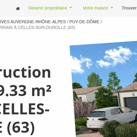
Devenir propriétaire
Votre maison
Trouver
UVES AUVERGNE-RHÔNE-ALPES
/
PUY-DE-DÔME
/
RRAIN À CELLES-SUR-DUROLLE (63)
ruction
9.33 m²
CELLES-
 (63)