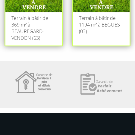
Terrain à bâtir de
Terrain à bâtir de
369 m² à
1194 m² à BEGUES
BEAUREGARD-
(03)
VENDON (63)