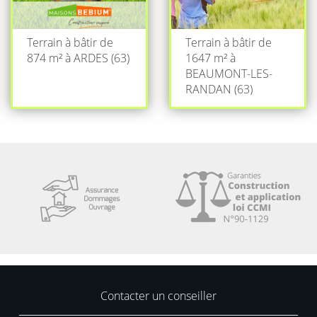
Terrain à bâtir de
Terrain à bâtir de
874 m² à ARDES (63)
1647 m² à
BEAUMONT-LES-
RANDAN (63)
Contacter un conseiller