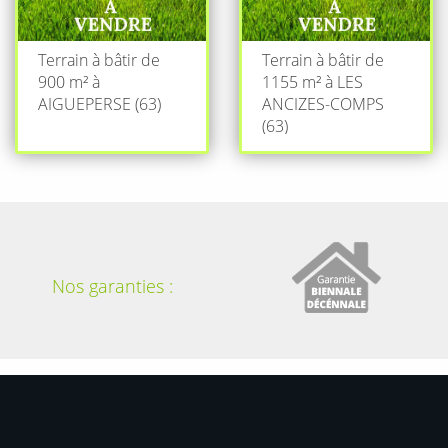
Terrain à bâtir de
Terrain à bâtir de
900 m² à
1155 m² à LES
AIGUEPERSE (63)
ANCIZES-COMPS
(63)
Nos garanties :