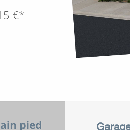
15
€*
lain pied
Garag