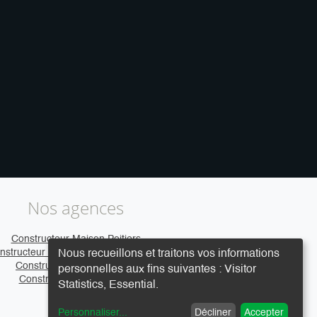
Nos agences
Constructeur Maison Poitiers
nstructeur Maison Clermont-Ferrand
Nous recueillons et traitons vos informations
Constructeur Maison Caen
personnelles aux fins suivantes :
Visitor
Constructeur Maison Vire
Statistics, Essential
.
Personnaliser
...
Décliner
Accepter