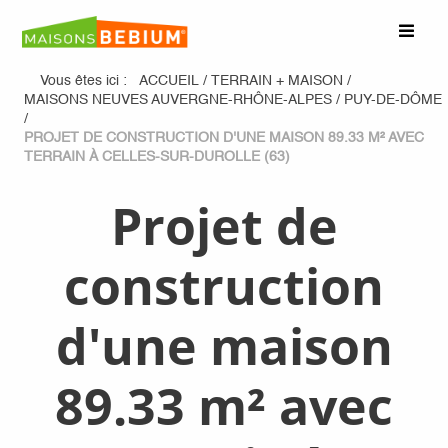
Vous êtes ici :
ACCUEIL
/
TERRAIN + MAISON
/
MAISONS NEUVES AUVERGNE-RHÔNE-ALPES
/
PUY-DE-DÔME
/
PROJET DE CONSTRUCTION D'UNE MAISON 89.33 M² AVEC
TERRAIN À CELLES-SUR-DUROLLE (63)
Projet de
construction
d'une maison
89.33 m² avec