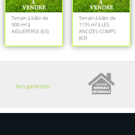
Terrain à bâtir de
Terrain à bâtir de
900 m² à
1155 m² à LES
AIGUEPERSE (63)
ANCIZES-COMPS
(63)
Nos garanties :