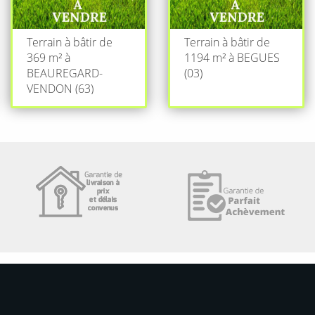
Terrain à bâtir de
Terrain à bâtir de
369 m² à
1194 m² à BEGUES
BEAUREGARD-
(03)
VENDON (63)