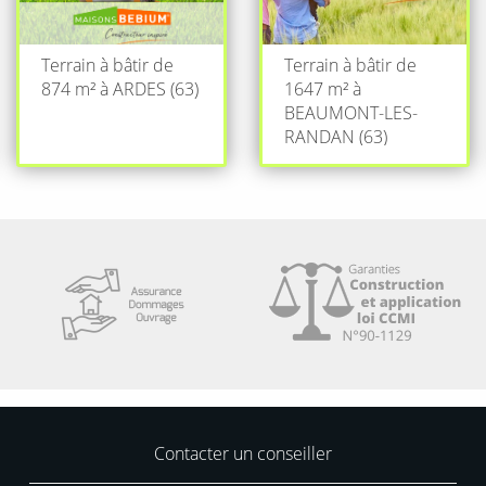
Terrain à bâtir de
Terrain à bâtir de
874 m² à ARDES (63)
1647 m² à
BEAUMONT-LES-
RANDAN (63)
Contacter un conseiller