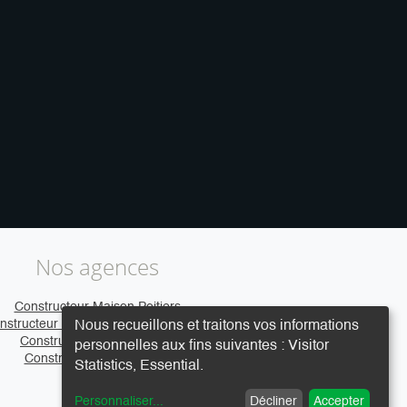
Nos agences
Constructeur Maison Poitiers
nstructeur Maison Clermont-Ferrand
Nous recueillons et traitons vos informations
Constructeur Maison Caen
personnelles aux fins suivantes :
Visitor
Constructeur Maison Vire
Statistics, Essential
.
Personnaliser
...
Décliner
Accepter