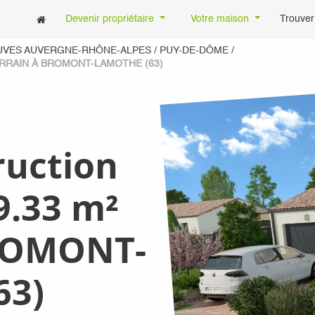
Devenir propriétaire
Votre maison
Trouver
UVES AUVERGNE-RHÔNE-ALPES
/
PUY-DE-DÔME
/
ERRAIN À BROMONT-LAMOTHE (63)
ruction
9.33 m²
BROMONT-
63)