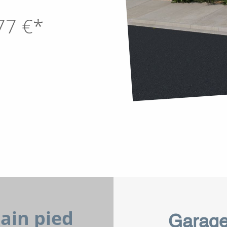
77
€*
lain pied
Garag