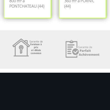
800 m² à
360 m² à PORNIC
PONTCHATEAU (44)
(44)