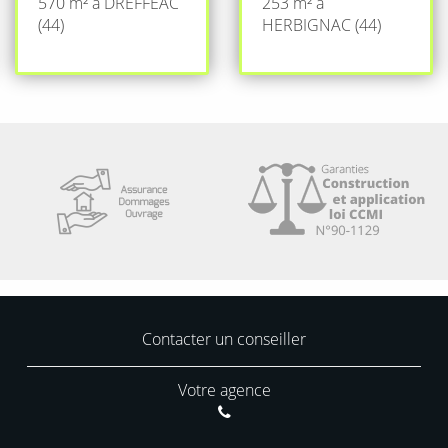
570 m² à DREFFEAC
253 m² à
(44)
HERBIGNAC (44)
Contacter un conseiller
Votre agence