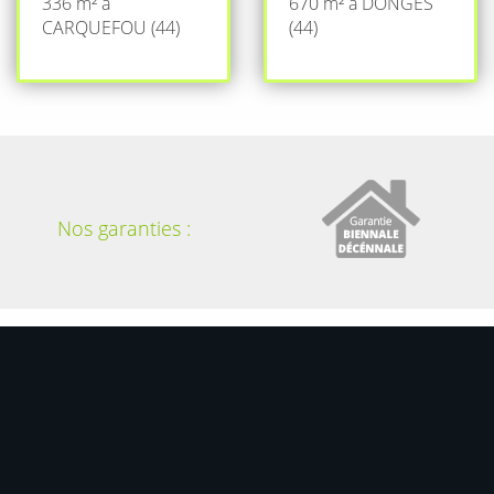
336 m² à
670 m² à DONGES
CARQUEFOU (44)
(44)
Nos garanties :