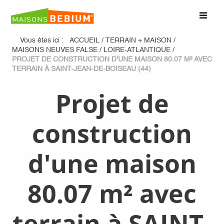
Vous êtes ici :
ACCUEIL
/
TERRAIN + MAISON
/
MAISONS NEUVES FALSE
/
LOIRE-ATLANTIQUE
/
PROJET DE CONSTRUCTION D'UNE MAISON 80.07 M² AVEC
TERRAIN À SAINT-JEAN-DE-BOISEAU (44)
Projet de
construction
d'une maison
80.07 m² avec
terrain à SAINT-