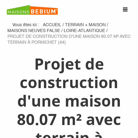
Vous êtes ici :
ACCUEIL
/
TERRAIN + MAISON
/
MAISONS NEUVES FALSE
/
LOIRE-ATLANTIQUE
/
PROJET DE CONSTRUCTION D'UNE MAISON 80.07 M² AVEC
TERRAIN À PORNICHET (44)
Projet de
construction
d'une maison
80.07 m² avec
terrain à