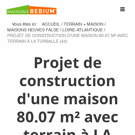
Vous êtes ici :
ACCUEIL
/
TERRAIN + MAISON
/
MAISONS NEUVES FALSE
/
LOIRE-ATLANTIQUE
/
PROJET DE CONSTRUCTION D'UNE MAISON 80.07 M² AVEC
TERRAIN À LA TURBALLE (44)
Projet de
construction
d'une maison
80.07 m² avec
terrain à LA