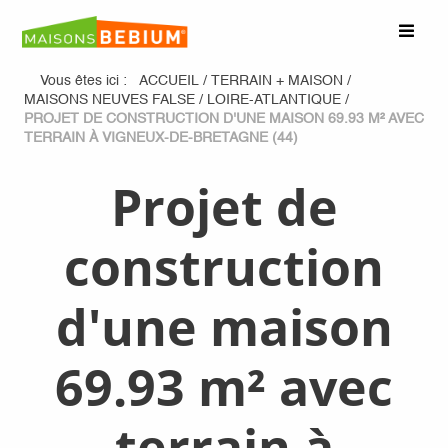
Vous êtes ici :
ACCUEIL
/
TERRAIN + MAISON
/
MAISONS NEUVES FALSE
/
LOIRE-ATLANTIQUE
/
PROJET DE CONSTRUCTION D'UNE MAISON 69.93 M² AVEC
TERRAIN À VIGNEUX-DE-BRETAGNE (44)
Projet de
construction
d'une maison
69.93 m² avec
terrain à