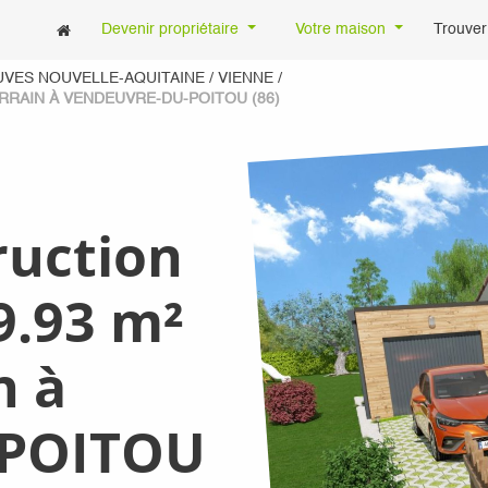
Devenir propriétaire
Votre maison
Trouver
UVES NOUVELLE-AQUITAINE
/
VIENNE
/
RRAIN À VENDEUVRE-DU-POITOU (86)
ruction
9.93 m²
n à
POITOU