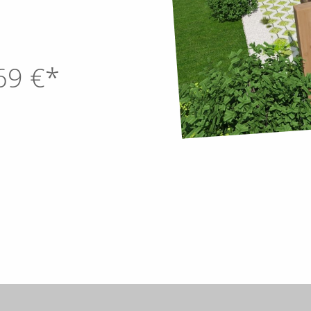
69
€*