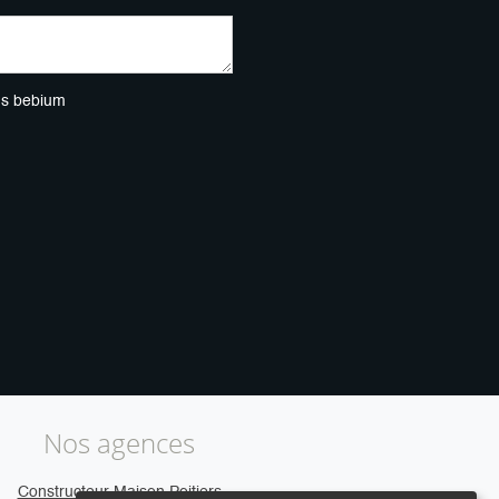
ns bebium
Nos agences
Constructeur Maison Poitiers