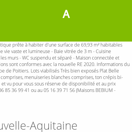
A
ue prête à habiter d'une surface de 69,93 m² habitables
vie vaste et lumineuse - Baie vitrée de 3 m - Cuisine
ur les murs - WC suspendu et séparé - Maison connectée et
ions sont conformes avec la nouvelle RE 2020. Informations du
e de Poitiers. Lots viabilisés Très bien exposés Plat Belle
comprises, menuiseries blanches comprises, ton crépis bi-
é et vu pour vous sous réserve de disponibilité et au prix
 06 85 36 99 41 ou au 05 16 39 71 56 (Maisons BEBIUM -
velle-Aquitaine