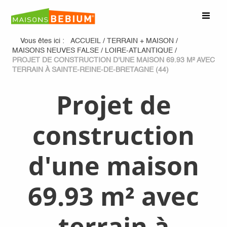
Vous êtes ici :
ACCUEIL
/
TERRAIN + MAISON
/
MAISONS NEUVES FALSE
/
LOIRE-ATLANTIQUE
/
PROJET DE CONSTRUCTION D'UNE MAISON 69.93 M² AVEC
TERRAIN À SAINTE-REINE-DE-BRETAGNE (44)
Projet de
construction
d'une maison
69.93 m² avec
terrain à