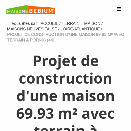
Vous êtes ici :
ACCUEIL
/
TERRAIN + MAISON
/
MAISONS NEUVES FALSE
/
LOIRE-ATLANTIQUE
/
PROJET DE CONSTRUCTION D'UNE MAISON 69.93 M² AVEC
TERRAIN À PORNIC (44)
Projet de
construction
d'une maison
69.93 m² avec
terrain à