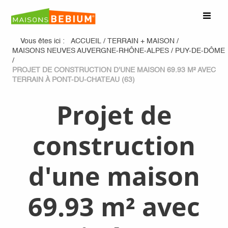
Vous êtes ici :
ACCUEIL
/
TERRAIN + MAISON
/
MAISONS NEUVES AUVERGNE-RHÔNE-ALPES
/
PUY-DE-DÔME
/
PROJET DE CONSTRUCTION D'UNE MAISON 69.93 M² AVEC
TERRAIN À PONT-DU-CHATEAU (63)
Projet de
construction
d'une maison
69.93 m² avec