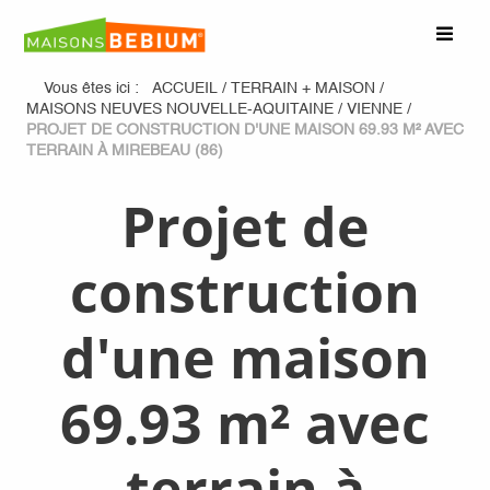
Vous êtes ici :
ACCUEIL
/
TERRAIN + MAISON
/
MAISONS NEUVES NOUVELLE-AQUITAINE
/
VIENNE
/
PROJET DE CONSTRUCTION D'UNE MAISON 69.93 M² AVEC
TERRAIN À MIREBEAU (86)
Projet de
construction
d'une maison
69.93 m² avec
terrain à