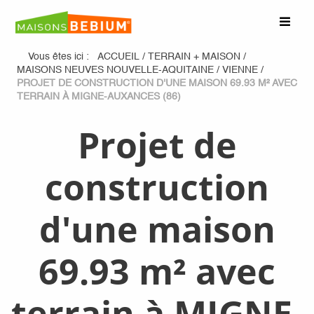
Vous êtes ici :
ACCUEIL
/
TERRAIN + MAISON
/
MAISONS NEUVES NOUVELLE-AQUITAINE
/
VIENNE
/
PROJET DE CONSTRUCTION D'UNE MAISON 69.93 M² AVEC
TERRAIN À MIGNE-AUXANCES (86)
Projet de
construction
d'une maison
69.93 m² avec
terrain à MIGNE-