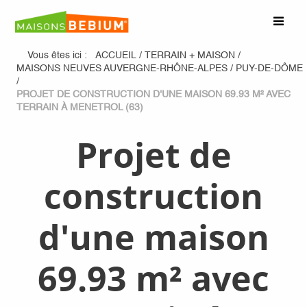
Vous êtes ici :
ACCUEIL
/
TERRAIN + MAISON
/
MAISONS NEUVES AUVERGNE-RHÔNE-ALPES
/
PUY-DE-DÔME
/
PROJET DE CONSTRUCTION D'UNE MAISON 69.93 M² AVEC
TERRAIN À MENETROL (63)
Projet de
construction
d'une maison
69.93 m² avec