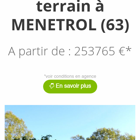
terrain à
MENETROL (63)
A partir de :
253765
€*
*voir conditions en agence
En savoir plus