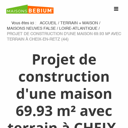
Vous êtes ici :
ACCUEIL
/
TERRAIN + MAISON
/
MAISONS NEUVES FALSE
/
LOIRE-ATLANTIQUE
/
PROJET DE CONSTRUCTION D'UNE MAISON 69.93 M² AVEC
TERRAIN À CHEIX-EN-RETZ (44)
Projet de
construction
d'une maison
69.93 m² avec
terrain à CHEIX-