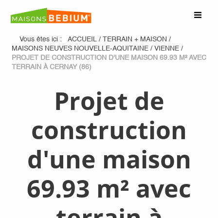
Vous êtes ici :
ACCUEIL
/
TERRAIN + MAISON
/
MAISONS NEUVES NOUVELLE-AQUITAINE
/
VIENNE
/
PROJET DE CONSTRUCTION D'UNE MAISON 69.93 M² AVEC
TERRAIN À CERNAY (86)
Projet de
construction
d'une maison
69.93 m² avec
terrain à