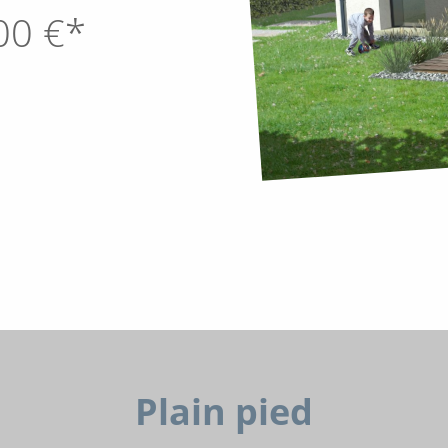
00
€*
Plain pied