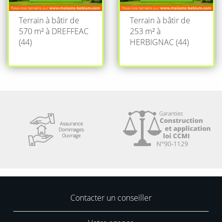
Terrain à bâtir de
Terrain à bâtir de
570 m² à DREFFEAC
253 m² à
(44)
HERBIGNAC (44)
Contacter un conseiller