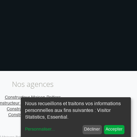
Nos agences
Constructeur Maison Poitiers
nstructeur Maison Clermont-Ferrand
Nous recueillons et traitons vos informations
Constructeur Maison Caen
personnelles aux fins suivantes :
Visitor
Constructeur Maison Vire
Statistics, Essential
.
Personnaliser
...
Décliner
Accepter