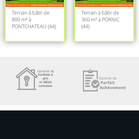
Terrain à bâtir de
Terrain à bâtir de
800 m² à
360 m² à PORNIC
PONTCHATEAU (44)
(44)