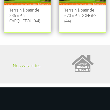
Terrain à bâtir de
Terrain à bâtir de
336 m² à
670 m² à DONGES
CARQUEFOU (44)
(44)
Nos garanties :