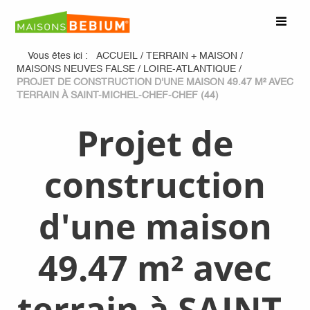
Vous êtes ici :
ACCUEIL
/
TERRAIN + MAISON
/
MAISONS NEUVES FALSE
/
LOIRE-ATLANTIQUE
/
PROJET DE CONSTRUCTION D'UNE MAISON 49.47 M² AVEC
TERRAIN À SAINT-MICHEL-CHEF-CHEF (44)
Projet de
construction
d'une maison
49.47 m² avec
terrain à SAINT-