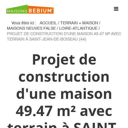
Vous êtes ici :
ACCUEIL
/
TERRAIN + MAISON
/
MAISONS NEUVES FALSE
/
LOIRE-ATLANTIQUE
/
PROJET DE CONSTRUCTION D'UNE MAISON 49.47 M² AVEC
TERRAIN À SAINT-JEAN-DE-BOISEAU (44)
Projet de
construction
d'une maison
49.47 m² avec
terrain à SAINT-