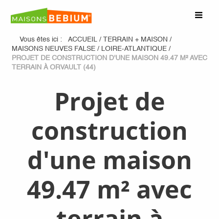
Vous êtes ici :
ACCUEIL
/
TERRAIN + MAISON
/
MAISONS NEUVES FALSE
/
LOIRE-ATLANTIQUE
/
PROJET DE CONSTRUCTION D'UNE MAISON 49.47 M² AVEC
TERRAIN À ORVAULT (44)
Projet de
construction
d'une maison
49.47 m² avec
terrain à