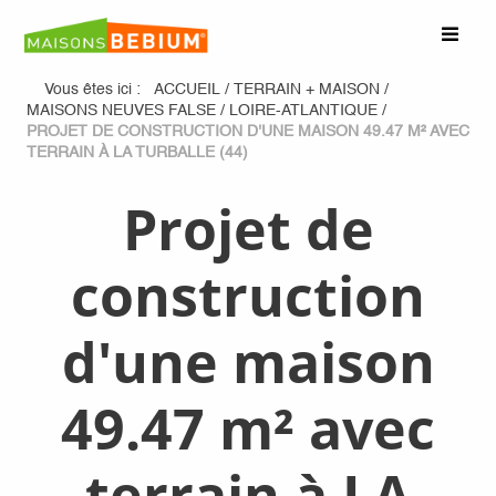
Vous êtes ici :
ACCUEIL
/
TERRAIN + MAISON
/
MAISONS NEUVES FALSE
/
LOIRE-ATLANTIQUE
/
PROJET DE CONSTRUCTION D'UNE MAISON 49.47 M² AVEC
TERRAIN À LA TURBALLE (44)
Projet de
construction
d'une maison
49.47 m² avec
terrain à LA