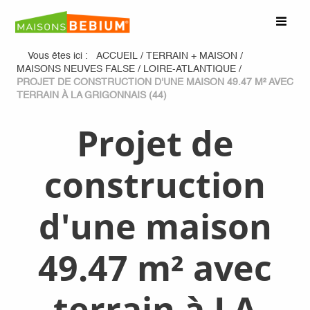
Vous êtes ici :
ACCUEIL
/
TERRAIN + MAISON
/
MAISONS NEUVES FALSE
/
LOIRE-ATLANTIQUE
/
PROJET DE CONSTRUCTION D'UNE MAISON 49.47 M² AVEC
TERRAIN À LA GRIGONNAIS (44)
Projet de
construction
d'une maison
49.47 m² avec
terrain à LA