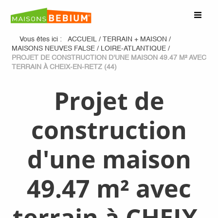
Vous êtes ici :
ACCUEIL
/
TERRAIN + MAISON
/
MAISONS NEUVES FALSE
/
LOIRE-ATLANTIQUE
/
PROJET DE CONSTRUCTION D'UNE MAISON 49.47 M² AVEC
TERRAIN À CHEIX-EN-RETZ (44)
Projet de
construction
d'une maison
49.47 m² avec
terrain à CHEIX-