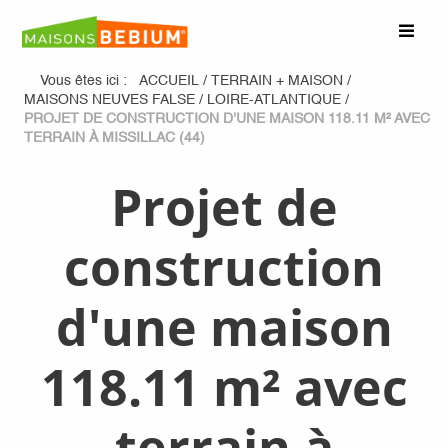
Vous êtes ici :
ACCUEIL
/
TERRAIN + MAISON
/
MAISONS NEUVES FALSE
/
LOIRE-ATLANTIQUE
/
PROJET DE CONSTRUCTION D'UNE MAISON 118.11 M² AVEC
TERRAIN À MISSILLAC (44)
Projet de
construction
d'une maison
118.11 m² avec
terrain à