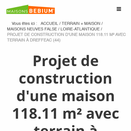
Vous êtes ici :
ACCUEIL
/
TERRAIN + MAISON
/
MAISONS NEUVES FALSE
/
LOIRE-ATLANTIQUE
/
PROJET DE CONSTRUCTION D'UNE MAISON 118.11 M² AVEC
TERRAIN À DREFFEAC (44)
Projet de
construction
d'une maison
118.11 m² avec
terrain à