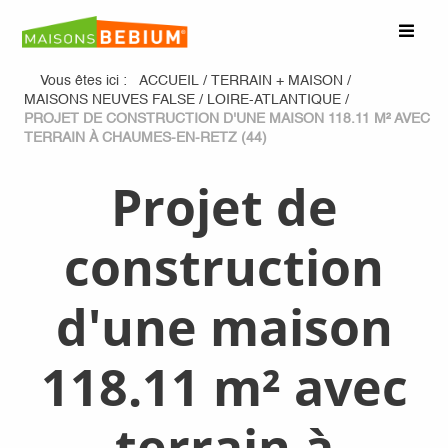
Vous êtes ici :
ACCUEIL
/
TERRAIN + MAISON
/
MAISONS NEUVES FALSE
/
LOIRE-ATLANTIQUE
/
PROJET DE CONSTRUCTION D'UNE MAISON 118.11 M² AVEC
TERRAIN À CHAUMES-EN-RETZ (44)
Projet de
construction
d'une maison
118.11 m² avec
terrain à