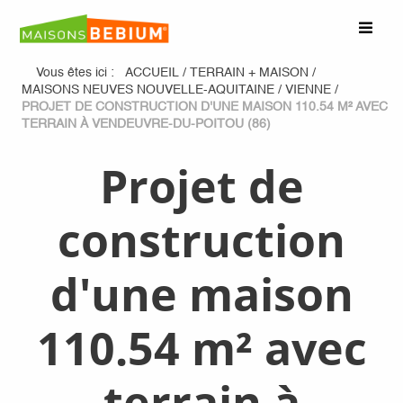
Vous êtes ici :
ACCUEIL
/
TERRAIN + MAISON
/
MAISONS NEUVES NOUVELLE-AQUITAINE
/
VIENNE
/
PROJET DE CONSTRUCTION D'UNE MAISON 110.54 M² AVEC
TERRAIN À VENDEUVRE-DU-POITOU (86)
Projet de
construction
d'une maison
110.54 m² avec
terrain à