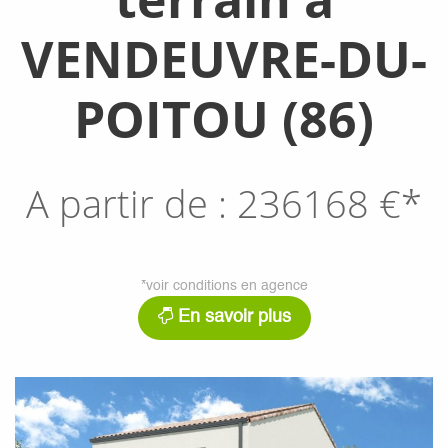
VENDEUVRE-DU-
POITOU (86)
A partir de :
236168
€*
*voir conditions en agence
En savoir plus